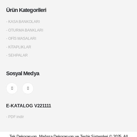
Ürün Kategorileri
- KASA BANKOLARI
- OTURMA BANKLARI
- OFİS MASALARI
- KİTAPLIKLAR
- SEHPALAR
Sosyal Medya
E-KATALOG V221111
- PDF indir
Tek Dekorasyon, Mağaza Dekorasyon ve Teşhir Sistemleri © 2025. All