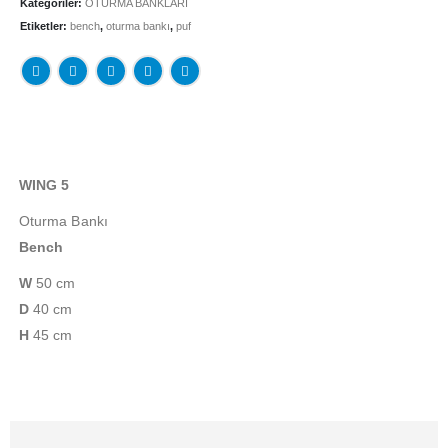
Kategoriler:
OTURMA BANKLARI
Etiketler:
bench
,
oturma bankı
,
puf
WING 5
Oturma Bankı
Bench
W
50 cm
D
40 cm
H
45 cm