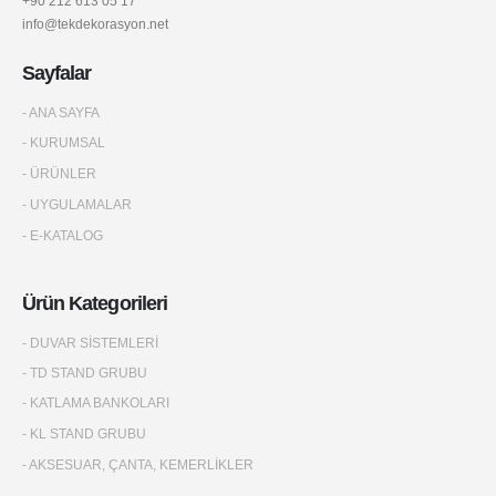
+90 212 613 05 17
info@tekdekorasyon.net
Sayfalar
- ANA SAYFA
- KURUMSAL
- ÜRÜNLER
- UYGULAMALAR
- E-KATALOG
Ürün Kategorileri
- DUVAR SİSTEMLERİ
- TD STAND GRUBU
- KATLAMA BANKOLARI
- KL STAND GRUBU
- AKSESUAR, ÇANTA, KEMERLİKLER