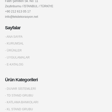
Fatih Şehitleri Sk. No: 11
Zeytinburnu / İSTANBUL / TÜRKİYE
+90 212 613 05 17
info@tekdekorasyon.net
Sayfalar
- ANA SAYFA
- KURUMSAL
- ÜRÜNLER
- UYGULAMALAR
- E-KATALOG
Ürün Kategorileri
- DUVAR SİSTEMLERİ
- TD STAND GRUBU
- KATLAMA BANKOLARI
- KL STAND GRUBU