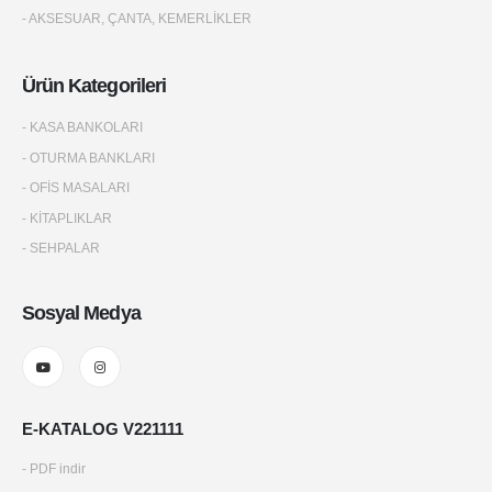
- AKSESUAR, ÇANTA, KEMERLİKLER
Ürün Kategorileri
- KASA BANKOLARI
- OTURMA BANKLARI
- OFİS MASALARI
- KİTAPLIKLAR
- SEHPALAR
Sosyal Medya
E-KATALOG V221111
- PDF indir