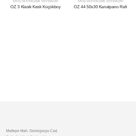
SATIŞ DESTEKLEME SİSTEMLERİ
SATIŞ DESTEKLEME SİSTEMLERİ
OZ 3 Klasik Kesk Küçükboy
OZ 44 50x30 Kanalpano Rafı
Maltepe Mah. Gümüşsuyu Cad.