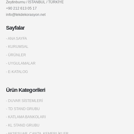
Zeytinburnu / İSTANBUL / TÜRKİYE
+90 212 613 05 17
info@tekdekorasyon.net
Sayfalar
- ANA SAYFA
- KURUMSAL
- ÜRÜNLER
- UYGULAMALAR
- E-KATALOG
Ürün Kategorileri
- DUVAR SİSTEMLERİ
- TD STAND GRUBU
- KATLAMA BANKOLARI
- KL STAND GRUBU
- AKSESUAR, ÇANTA, KEMERLİKLER