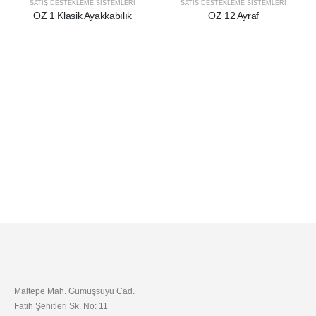
SATIŞ DESTEKLEME SİSTEMLERİ
SATIŞ DESTEKLEME SİSTEMLERİ
OZ 1 Klasik Ayakkabılık
OZ 12 Ayraf
Maltepe Mah. Gümüşsuyu Cad.
Fatih Şehitleri Sk. No: 11