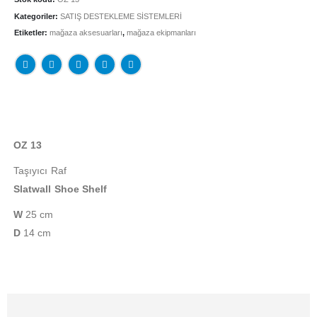
Kategoriler:
SATIŞ DESTEKLEME SİSTEMLERİ
Etiketler:
mağaza aksesuarları
,
mağaza ekipmanları
OZ 13
Taşıyıcı Raf
Slatwall Shoe Shelf
W
25 cm
D
14 cm